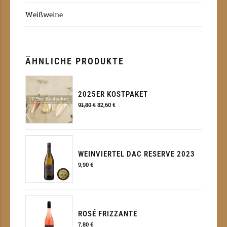
Weißweine
ÄHNLICHE PRODUKTE
2025ER KOSTPAKET
Ursprünglicher
Aktueller
91,80
€
82,60
€
Preis
Preis
war:
ist:
91,80 €
82,60 €.
WEINVIERTEL DAC RESERVE 2023
9,90
€
ROSÉ FRIZZANTE
7,80
€