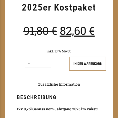
2025er Kostpaket
Ursprüngli
Aktu
91,80
€
82,60
€
Preis
Prei
inkl. 13 % MwSt.
Quantity
IN DEN WARENKORB
war:
ist:
Zusätzliche Information
91,80 €
82,60
BESCHREIBUNG
12x 0,75l Genuss vom Jahrgang 2025 im Paket!