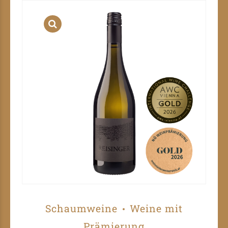
Schaumweine
Weine mit
Prämierung