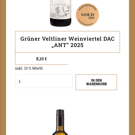
Grüner Veltliner Weinviertel DAC
„ANT“ 2025
8,10
€
inkl. 13 % MwSt.
Quantity
IN DEN
WARENKORB